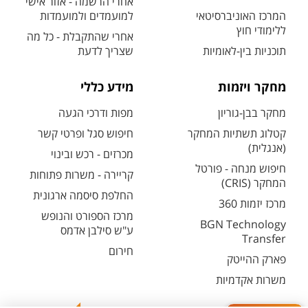
אחרי הרשמה - אזור אישי
המרכז האוניברסיטאי
למועמדים ולמועמדות
ללימודי חוץ
אחרי שהתקבלת - כל מה
תוכניות בין-לאומיות
שצריך לדעת
מחקר ויזמות
מידע כללי
מחקר בבן-גוריון
מפות ודרכי הגעה
קטלוג תשתיות המחקר
חיפוש סגל ופרטי קשר
(אנגלית)
מכרזים - רכש ובינוי
חיפוש מנחה - פורטל
קריירה - משרות פתוחות
המחקר (CRIS)
החלפת סיסמה ארגונית
מרכז יזמות 360
מרכז הספורט והנופש
BGN Technology
ע"ש סילבן אדמס
Transfer
חירום
פארק ההייטק
משרות אקדמיות