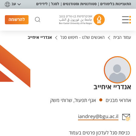
פריט נגישות
התעניינות בלימודים
סטודנטיות וסטודנטים
לסגל
לידידים
עב
להרשמה
עמוד הבית
האנשים שלנו - חיפוש סגל
אנדריי איחייב
אנדריי איחייב
יחידות
אחראי מבנים
אגף תפעול, שרותי משק
iandrey@bgu.ac.il
אזור צור קשר עם איש הסגל
כניסת סגל לעדכון פרטים בעמוד