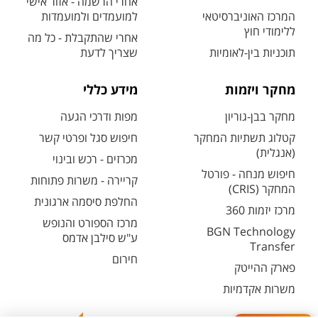
אחרי הרשמה - אזור אישי
המרכז האוניברסיטאי
למועמדים ולמועמדות
ללימודי חוץ
אחרי שהתקבלת - כל מה
תוכניות בין-לאומיות
שצריך לדעת
מחקר ויזמות
מידע כללי
מחקר בבן-גוריון
מפות ודרכי הגעה
קטלוג תשתיות המחקר
חיפוש סגל ופרטי קשר
(אנגלית)
מכרזים - רכש ובינוי
חיפוש מנחה - פורטל
קריירה - משרות פתוחות
המחקר (CRIS)
החלפת סיסמה ארגונית
מרכז יזמות 360
מרכז הספורט והנופש
BGN Technology
ע"ש סילבן אדמס
Transfer
חירום
פארק ההייטק
משרות אקדמיות