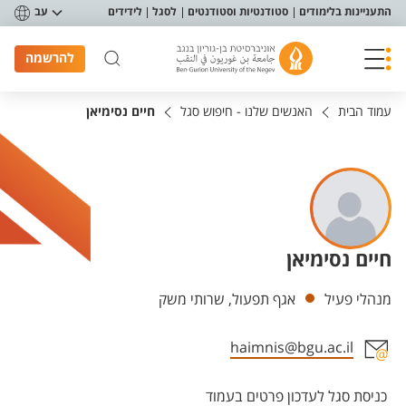
פריט נגישות
התעניינות בלימודים
סטודנטיות וסטודנטים
לסגל
לידידים
עב
להרשמה
עמוד הבית
האנשים שלנו - חיפוש סגל
חיים נסימיאן
חיים נסימיאן
יחידות
מנהלי פעיל
אגף תפעול, שרותי משק
haimnis@bgu.ac.il
אזור צור קשר עם איש הסגל
כניסת סגל לעדכון פרטים בעמוד