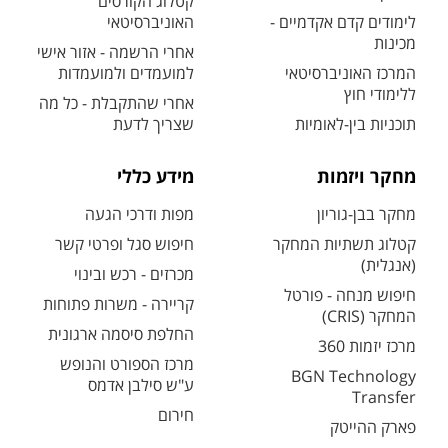
קטלוג הקורסים
לימודים קדם אקדמיים -
האוניברסיטאי
מכינות
אחרי הרשמה - אזור אישי
המרכז האוניברסיטאי
למועמדים ולמועמדות
ללימודי חוץ
אחרי שהתקבלת - כל מה
תוכניות בין-לאומיות
שצריך לדעת
מחקר ויזמות
מידע כללי
מחקר בבן-גוריון
מפות ודרכי הגעה
קטלוג תשתיות המחקר
חיפוש סגל ופרטי קשר
(אנגלית)
מכרזים - רכש ובינוי
חיפוש מנחה - פורטל
קריירה - משרות פתוחות
המחקר (CRIS)
החלפת סיסמה ארגונית
מרכז יזמות 360
מרכז הספורט והנופש
BGN Technology
ע"ש סילבן אדמס
Transfer
חירום
פארק ההייטק