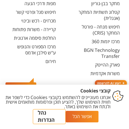
מחקר בבן-גוריון
מפות ודרכי הגעה
קטלוג תשתיות המחקר
חיפוש סגל ופרטי קשר
(אנגלית)
מכרזים - רכש ובינוי
חיפוש מנחה - פורטל
קריירה - משרות פתוחות
המחקר (CRIS)
החלפת סיסמה ארגונית
מרכז יזמות 360
מרכז הספורט והנופש
BGN Technology
ע"ש סילבן אדמס
Transfer
חירום
פארק ההייטק
משרות אקדמיות
ייעוץ AI להרשמה
צרו קשר
יצירת
הצהרת
מדיניות
מדיניות עריכת
הגדרת
קשר
נגישות
פרטיות
תוכן
עוגיות