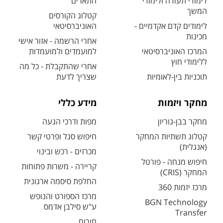
לימודי תעודה ולימודי
התארים
המשך
קטלוג הקורסים
לימודים קדם אקדמיים -
האוניברסיטאי
מכינות
אחרי הרשמה - אזור אישי
המרכז האוניברסיטאי
למועמדים ולמועמדות
ללימודי חוץ
אחרי שהתקבלת - כל מה
תוכניות בין-לאומיות
שצריך לדעת
מחקר ויזמות
מידע כללי
מחקר בבן-גוריון
מפות ודרכי הגעה
קטלוג תשתיות המחקר
חיפוש סגל ופרטי קשר
(אנגלית)
מכרזים - רכש ובינוי
חיפוש מנחה - פורטל
קריירה - משרות פתוחות
המחקר (CRIS)
החלפת סיסמה ארגונית
מרכז יזמות 360
מרכז הספורט והנופש
BGN Technology
ע"ש סילבן אדמס
Transfer
חירום