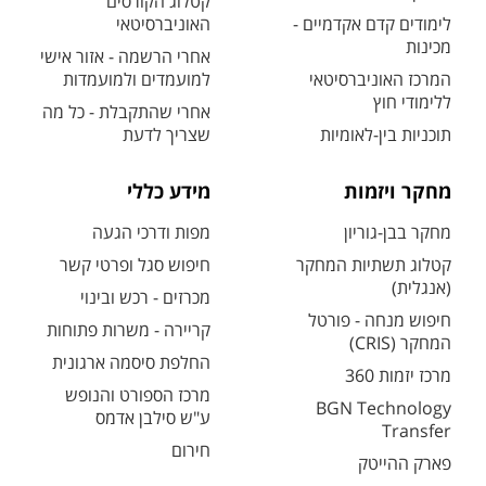
קטלוג הקורסים
לימודים קדם אקדמיים -
האוניברסיטאי
מכינות
אחרי הרשמה - אזור אישי
המרכז האוניברסיטאי
למועמדים ולמועמדות
ללימודי חוץ
אחרי שהתקבלת - כל מה
תוכניות בין-לאומיות
שצריך לדעת
מחקר ויזמות
מידע כללי
מחקר בבן-גוריון
מפות ודרכי הגעה
קטלוג תשתיות המחקר
חיפוש סגל ופרטי קשר
(אנגלית)
מכרזים - רכש ובינוי
חיפוש מנחה - פורטל
קריירה - משרות פתוחות
המחקר (CRIS)
החלפת סיסמה ארגונית
מרכז יזמות 360
מרכז הספורט והנופש
BGN Technology
ע"ש סילבן אדמס
Transfer
חירום
פארק ההייטק