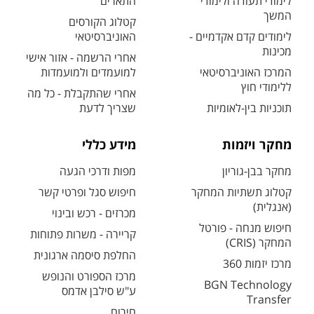
לימודי תעודה ולימודי
התארים
המשך
קטלוג הקורסים
לימודים קדם אקדמיים -
האוניברסיטאי
מכינות
אחרי הרשמה - אזור אישי
המרכז האוניברסיטאי
למועמדים ולמועמדות
ללימודי חוץ
אחרי שהתקבלת - כל מה
תוכניות בין-לאומיות
שצריך לדעת
מחקר ויזמות
מידע כללי
מחקר בבן-גוריון
מפות ודרכי הגעה
קטלוג תשתיות המחקר
חיפוש סגל ופרטי קשר
(אנגלית)
מכרזים - רכש ובינוי
חיפוש מנחה - פורטל
קריירה - משרות פתוחות
המחקר (CRIS)
החלפת סיסמה ארגונית
מרכז יזמות 360
מרכז הספורט והנופש
BGN Technology
ע"ש סילבן אדמס
Transfer
חירום