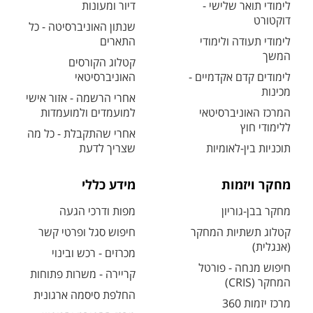
לימודי תואר שלישי -
דיור ומעונות
דוקטורט
שנתון האוניברסיטה - כל
לימודי תעודה ולימודי
התארים
המשך
קטלוג הקורסים
לימודים קדם אקדמיים -
האוניברסיטאי
מכינות
אחרי הרשמה - אזור אישי
המרכז האוניברסיטאי
למועמדים ולמועמדות
ללימודי חוץ
אחרי שהתקבלת - כל מה
תוכניות בין-לאומיות
שצריך לדעת
מחקר ויזמות
מידע כללי
מחקר בבן-גוריון
מפות ודרכי הגעה
קטלוג תשתיות המחקר
חיפוש סגל ופרטי קשר
(אנגלית)
מכרזים - רכש ובינוי
חיפוש מנחה - פורטל
קריירה - משרות פתוחות
המחקר (CRIS)
החלפת סיסמה ארגונית
מרכז יזמות 360