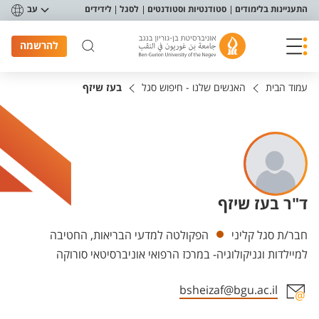
פריט נגישות
התעניינות בלימודים
סטודנטיות וסטודנטים
לסגל
לידידים
עב
להרשמה
עמוד הבית
האנשים שלנו - חיפוש סגל
בעז שיזף
ד"ר בעז שיזף
יחידות
חבר/ת סגל קליני
הפקולטה למדעי הבריאות, החטיבה
למיילדות וגניקולוגיה- במרכז הרפואי אוניברסיטאי סורוקה
bsheizaf@bgu.ac.il
אזור צור קשר עם איש הסגל