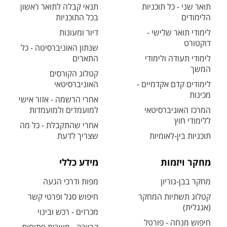
תואר שני - כל תוכניות
תנאי קבלה לתואר ראשון
הלימודים
בכל התוכניות
לימודי תואר שלישי -
דיור ומעונות
דוקטורט
שנתון האוניברסיטה - כל
לימודי תעודה ולימודי
התארים
המשך
קטלוג הקורסים
לימודים קדם אקדמיים -
האוניברסיטאי
מכינות
אחרי הרשמה - אזור אישי
המרכז האוניברסיטאי
למועמדים ולמועמדות
ללימודי חוץ
אחרי שהתקבלת - כל מה
תוכניות בין-לאומיות
שצריך לדעת
מחקר ויזמות
מידע כללי
מחקר בבן-גוריון
מפות ודרכי הגעה
קטלוג תשתיות המחקר
חיפוש סגל ופרטי קשר
(אנגלית)
מכרזים - רכש ובינוי
חיפוש מנחה - פורטל