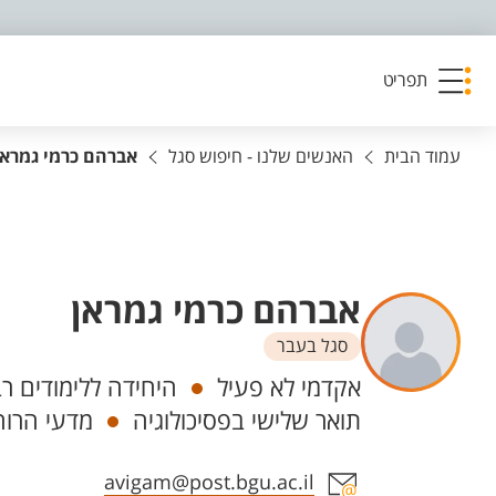
פריט נגישות
תפריט
עמוד הבית
האנשים שלנו - חיפוש סגל
אברהם כרמי גמראן
אברהם כרמי גמראן
סגל בעבר
יחידות
אקדמי לא פעיל
היחידה ללימודים ר
תואר שלישי בפסיכולוגיה
מדעי הרוח
אזור צור קשר עם איש הסגל
avigam@post.bgu.ac.il