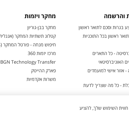
ת והרשמה
מחקר ויזמות
 בגרות וסכם לתואר ראשון
מחקר בבן-גוריון
ואר ראשון בכל התוכניות
קטלוג תשתיות המחקר (אנגלית
חיפוש מנחה - פורטל המחקר (CRIS)
רסיטה - כל התארים
מרכז יזמות 360
ם האוניברסיטאי
BGN Technology Transfer
 אזור אישי למועמדים
פארק ההייטק
משרות אקדמיות
ת - כל מה שצריך לדעת