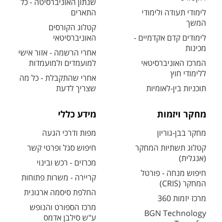
שנתון האוניברסיטה - כל
לימודי תעודה ולימודי
התארים
המשך
קטלוג הקורסים
לימודים קדם אקדמיים -
האוניברסיטאי
מכינות
אחרי הרשמה - אזור אישי
המרכז האוניברסיטאי
למועמדים ולמועמדות
ללימודי חוץ
אחרי שהתקבלת - כל מה
תוכניות בין-לאומיות
שצריך לדעת
מחקר ויזמות
מידע כללי
מחקר בבן-גוריון
מפות ודרכי הגעה
קטלוג תשתיות המחקר
חיפוש סגל ופרטי קשר
(אנגלית)
מכרזים - רכש ובינוי
חיפוש מנחה - פורטל
קריירה - משרות פתוחות
המחקר (CRIS)
החלפת סיסמה ארגונית
מרכז יזמות 360
מרכז הספורט והנופש
BGN Technology
ע"ש סילבן אדמס