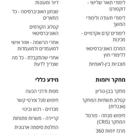
לימודי תואר שלישי -
דיור ומעונות
דוקטורט
שנתון האוניברסיטה - כל
לימודי תעודה ולימודי
התארים
המשך
קטלוג הקורסים
לימודים קדם אקדמיים -
האוניברסיטאי
מכינות
אחרי הרשמה - אזור אישי
המרכז האוניברסיטאי
למועמדים ולמועמדות
ללימודי חוץ
אחרי שהתקבלת - כל מה
תוכניות בין-לאומיות
שצריך לדעת
מחקר ויזמות
מידע כללי
מחקר בבן-גוריון
מפות ודרכי הגעה
קטלוג תשתיות המחקר
חיפוש סגל ופרטי קשר
(אנגלית)
מכרזים - רכש ובינוי
חיפוש מנחה - פורטל
קריירה - משרות פתוחות
המחקר (CRIS)
החלפת סיסמה ארגונית
מרכז יזמות 360