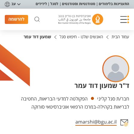
פריט נגישות
התעניינות בלימודים
סטודנטיות וסטודנטים
לסגל
לידידים
עב
להרשמה
עמוד הבית
האנשים שלנו - חיפוש סגל
שמעון דוד עמר
ד"ר שמעון דוד עמר
יחידות
חבר/ת סגל קליני
הפקולטה למדעי הבריאות, החטיבה
לבריאות בקהילה-במרכז הרפואי אוניברסיטאי סורוקה
amarshi@bgu.ac.il
אזור צור קשר עם איש הסגל