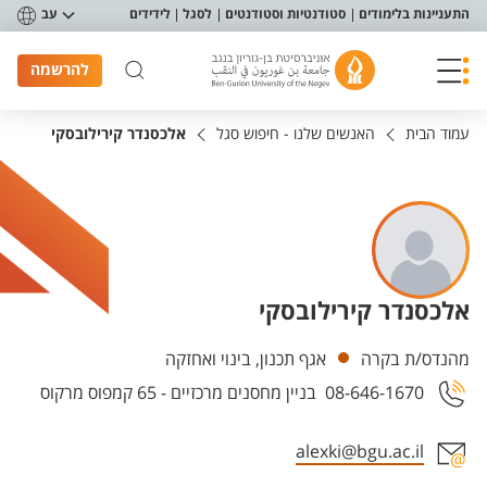
פריט נגישות
התעניינות בלימודים
סטודנטיות וסטודנטים
לסגל
לידידים
עב
להרשמה
עמוד הבית
האנשים שלנו - חיפוש סגל
אלכסנדר קירילובסקי
אלכסנדר קירילובסקי
יחידות
מהנדס/ת בקרה
אגף תכנון, בינוי ואחזקה
08-646-1670
בניין מחסנים מרכזיים - 65 קמפוס מרקוס
alexki@bgu.ac.il
אזור צור קשר עם איש הסגל