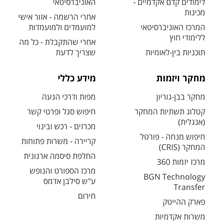
לימודים קדם אקדמיים -
האוניברסיטאי
מכינות
אחרי הרשמה - אזור אישי
המרכז האוניברסיטאי
למועמדים ולמועמדות
ללימודי חוץ
אחרי שהתקבלת - כל מה
תוכניות בין-לאומיות
שצריך לדעת
מחקר ויזמות
מידע כללי
מחקר בבן-גוריון
מפות ודרכי הגעה
קטלוג תשתיות המחקר
חיפוש סגל ופרטי קשר
(אנגלית)
מכרזים - רכש ובינוי
חיפוש מנחה - פורטל
קריירה - משרות פתוחות
המחקר (CRIS)
החלפת סיסמה ארגונית
מרכז יזמות 360
מרכז הספורט והנופש
BGN Technology
ע"ש סילבן אדמס
Transfer
חירום
פארק ההייטק
משרות אקדמיות