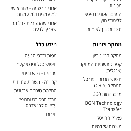
מכינות
אחרי הרשמה - אזור אישי
המרכז האוניברסיטאי
למועמדים ולמועמדות
ללימודי חוץ
אחרי שהתקבלת - כל מה
תוכניות בין-לאומיות
שצריך לדעת
מחקר ויזמות
מידע כללי
מחקר בבן-גוריון
מפות ודרכי הגעה
קטלוג תשתיות המחקר
חיפוש סגל ופרטי קשר
(אנגלית)
מכרזים - רכש ובינוי
חיפוש מנחה - פורטל
קריירה - משרות פתוחות
המחקר (CRIS)
החלפת סיסמה ארגונית
מרכז יזמות 360
מרכז הספורט והנופש
BGN Technology
ע"ש סילבן אדמס
Transfer
חירום
פארק ההייטק
משרות אקדמיות