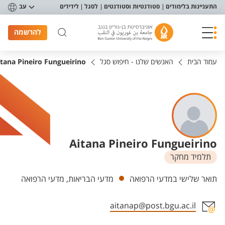
פריט נגישות
התעניינות בלימודים
סטודנטיות וסטודנטים
לסגל
לידידים
עב
להרשמה
עמוד הבית
האנשים שלנו - חיפוש סגל
itana Pineiro Fungueirino
Aitana Pineiro Fungueirino
תלמיד מחקר
יחידות
תואר שלישי במדעי הרפואה
מדעי הבריאות, מדעי הרפואה
aitanap@post.bgu.ac.il
אזור צור קשר עם איש הסגל