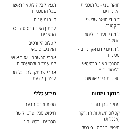
תואר שני - כל תוכניות
תנאי קבלה לתואר ראשון
הלימודים
בכל התוכניות
לימודי תואר שלישי -
דיור ומעונות
דוקטורט
שנתון האוניברסיטה - כל
לימודי תעודה ולימודי
התארים
המשך
קטלוג הקורסים
לימודים קדם אקדמיים -
האוניברסיטאי
מכינות
אחרי הרשמה - אזור אישי
המרכז האוניברסיטאי
למועמדים ולמועמדות
ללימודי חוץ
אחרי שהתקבלת - כל מה
תוכניות בין-לאומיות
שצריך לדעת
מחקר ויזמות
מידע כללי
מחקר בבן-גוריון
מפות ודרכי הגעה
קטלוג תשתיות המחקר
חיפוש סגל ופרטי קשר
(אנגלית)
מכרזים - רכש ובינוי
חיפוש מנחה - פורטל