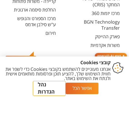
קריירה - משרות פתוחות
המחקר (CRIS)
החלפת סיסמה ארגונית
מרכז יזמות 360
מרכז הספורט והנופש
BGN Technology
ע"ש סילבן אדמס
Transfer
חירום
פארק ההייטק
משרות אקדמיות
ייעוץ AI להרשמה
צרו קשר
יצירת
הצהרת
מדיניות
מדיניות עריכת
הגדרת
קשר
נגישות
פרטיות
תוכן
עוגיות