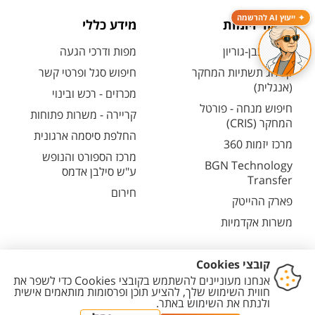
ייעוץ AI להרשמה
מחקר ויזמות
מידע כללי
מחקר בבן-גוריון
מפות ודרכי הגעה
קטלוג תשתיות המחקר
חיפוש סגל ופרטי קשר
(אנגלית)
מכרזים - רכש ובינוי
חיפוש מנחה - פורטל
קריירה - משרות פתוחות
המחקר (CRIS)
החלפת סיסמה ארגונית
מרכז יזמות 360
מרכז הספורט והנופש
BGN Technology
ע"ש סילבן אדמס
Transfer
חירום
פארק ההייטק
משרות אקדמיות