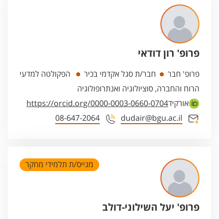
פרופ' רון דודאי
פרופ' חבר
חבר/ת סגל אקדמי בכיר
הפקולטה למדעי
הרוח והחברה, סוציולוגיה ואנתרופולוגיה
אורקיד
https://orcid.org/0000-0003-0660-0704
08-647-2064
dudair@bgu.ac.il
מגייס/ת תלמידי מחקר
פרופ' יעל השילוני-דולב