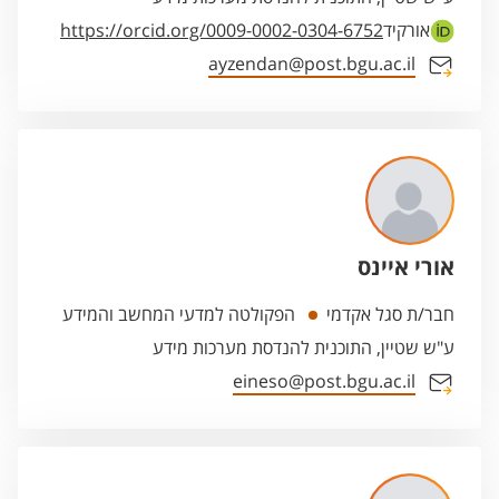
אורקיד
https://orcid.org/0009-0002-0304-6752
ayzendan@post.bgu.ac.il
אורי איינס
חבר/ת סגל אקדמי
הפקולטה למדעי המחשב והמידע
ע"ש שטיין, התוכנית להנדסת מערכות מידע
eineso@post.bgu.ac.il