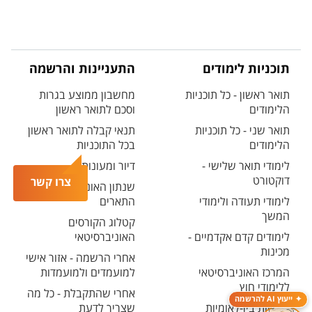
תוכניות לימודים
התעניינות והרשמה
תואר ראשון - כל תוכניות
מחשבון ממוצע בגרות
הלימודים
וסכם לתואר ראשון
תואר שני - כל תוכניות
תנאי קבלה לתואר ראשון
הלימודים
בכל התוכניות
לימודי תואר שלישי -
דיור ומעונות
דוקטורט
צרו קשר
שנתון האוניברסיטה - כל
לימודי תעודה ולימודי
התארים
המשך
קטלוג הקורסים
לימודים קדם אקדמיים -
האוניברסיטאי
מכינות
אחרי הרשמה - אזור אישי
המרכז האוניברסיטאי
למועמדים ולמועמדות
ללימודי חוץ
אחרי שהתקבלת - כל מה
ייעוץ AI להרשמה
תוכניות בין-לאומיות
שצריך לדעת