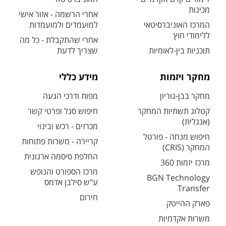
מכינות
אחרי הרשמה - אזור אישי
המרכז האוניברסיטאי
למועמדים ולמועמדות
ללימודי חוץ
אחרי שהתקבלת - כל מה
תוכניות בין-לאומיות
שצריך לדעת
מחקר ויזמות
מידע כללי
מחקר בבן-גוריון
מפות ודרכי הגעה
קטלוג תשתיות המחקר
חיפוש סגל ופרטי קשר
(אנגלית)
מכרזים - רכש ובינוי
חיפוש מנחה - פורטל
קריירה - משרות פתוחות
המחקר (CRIS)
החלפת סיסמה ארגונית
מרכז יזמות 360
מרכז הספורט והנופש
BGN Technology
ע"ש סילבן אדמס
Transfer
חירום
פארק ההייטק
משרות אקדמיות