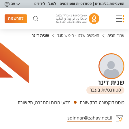
פריט נגישות
התעניינות בלימודים
סטודנטיות וסטודנטים
לסגל
לידידים
עב
להרשמה
עמוד הבית
האנשים שלנו - חיפוש סגל
שגית דינר
שגית דינר
סטודנט/ית בעבר
יחידות
פוסט דוקטורט בתקשורת
מדעי הרוח והחברה, תקשורת
sdinnar@zahav.net.il
אזור צור קשר עם איש הסגל