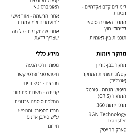
קטלוג הקורסים
לימודים קדם אקדמיים -
האוניברסיטאי
מכינות
אחרי הרשמה - אזור אישי
המרכז האוניברסיטאי
למועמדים ולמועמדות
ללימודי חוץ
אחרי שהתקבלת - כל מה
תוכניות בין-לאומיות
שצריך לדעת
מחקר ויזמות
מידע כללי
מחקר בבן-גוריון
מפות ודרכי הגעה
קטלוג תשתיות המחקר
חיפוש סגל ופרטי קשר
(אנגלית)
מכרזים - רכש ובינוי
חיפוש מנחה - פורטל
קריירה - משרות פתוחות
המחקר (CRIS)
החלפת סיסמה ארגונית
מרכז יזמות 360
מרכז הספורט והנופש
BGN Technology
ע"ש סילבן אדמס
Transfer
חירום
פארק ההייטק