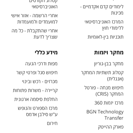
קטלוג הקורסים
לימודים קדם אקדמיים -
האוניברסיטאי
מכינות
אחרי הרשמה - אזור אישי
המרכז האוניברסיטאי
למועמדים ולמועמדות
ללימודי חוץ
אחרי שהתקבלת - כל מה
תוכניות בין-לאומיות
שצריך לדעת
מחקר ויזמות
מידע כללי
מחקר בבן-גוריון
מפות ודרכי הגעה
קטלוג תשתיות המחקר
חיפוש סגל ופרטי קשר
(אנגלית)
מכרזים - רכש ובינוי
חיפוש מנחה - פורטל
קריירה - משרות פתוחות
המחקר (CRIS)
החלפת סיסמה ארגונית
מרכז יזמות 360
מרכז הספורט והנופש
BGN Technology
ע"ש סילבן אדמס
Transfer
חירום
פארק ההייטק