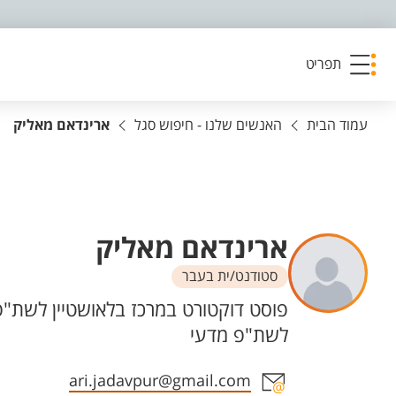
פריט נגישות
תפריט
עמוד הבית
האנשים שלנו - חיפוש סגל
ארינדאם מאליק
ארינדאם מאליק
סטודנט/ית בעבר
יחידות
פוסט דוקטורט במרכז בלאושטיין לשת"פ
לשת"פ מדעי
אזור צור קשר עם איש הסגל
ari.jadavpur@gmail.com