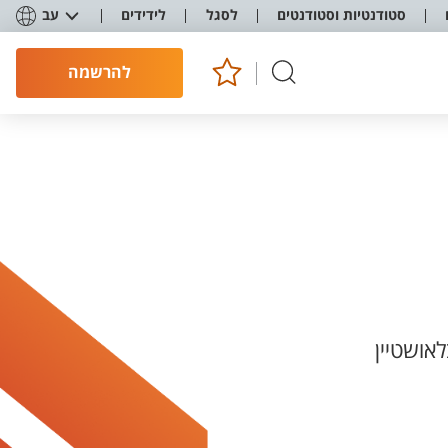
סטודנטיות וסטודנטים
לסגל
לידידים
עב
להרשמה
אושטיין