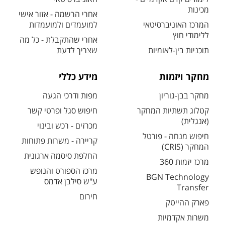
מכינות
אחרי הרשמה - אזור אישי
המרכז האוניברסיטאי
למועמדים ולמועמדות
ללימודי חוץ
אחרי שהתקבלת - כל מה
תוכניות בין-לאומיות
שצריך לדעת
מחקר ויזמות
מידע כללי
מחקר בבן-גוריון
מפות ודרכי הגעה
קטלוג תשתיות המחקר
חיפוש סגל ופרטי קשר
(אנגלית)
מכרזים - רכש ובינוי
חיפוש מנחה - פורטל
קריירה - משרות פתוחות
המחקר (CRIS)
החלפת סיסמה ארגונית
מרכז יזמות 360
מרכז הספורט והנופש
BGN Technology
ע"ש סילבן אדמס
Transfer
חירום
פארק ההייטק
משרות אקדמיות