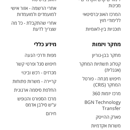
מכינות
אחרי הרשמה - אזור אישי
המרכז האוניברסיטאי
למועמדים ולמועמדות
ללימודי חוץ
אחרי שהתקבלת - כל מה
תוכניות בין-לאומיות
שצריך לדעת
מחקר ויזמות
מידע כללי
מחקר בבן-גוריון
מפות ודרכי הגעה
קטלוג תשתיות המחקר
חיפוש סגל ופרטי קשר
(אנגלית)
מכרזים - רכש ובינוי
חיפוש מנחה - פורטל
קריירה - משרות פתוחות
המחקר (CRIS)
החלפת סיסמה ארגונית
מרכז יזמות 360
מרכז הספורט והנופש
BGN Technology
ע"ש סילבן אדמס
Transfer
חירום
פארק ההייטק
משרות אקדמיות