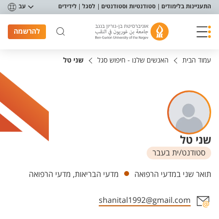
פריט נגישות
התעניינות בלימודים
סטודנטיות וסטודנטים
לסגל
לידידים
עב
להרשמה
עמוד הבית
האנשים שלנו - חיפוש סגל
שני טל
שני טל
סטודנט/ית בעבר
יחידות
תואר שני במדעי הרפואה
מדעי הבריאות, מדעי הרפואה
shanital1992@gmail.com
אזור צור קשר עם איש הסגל