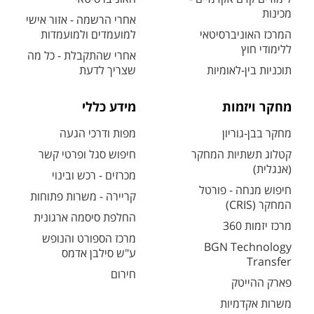
מכינות
אחרי הרשמה - אזור אישי
המרכז האוניברסיטאי
למועמדים ולמועמדות
ללימודי חוץ
אחרי שהתקבלת - כל מה
תוכניות בין-לאומיות
שצריך לדעת
מחקר ויזמות
מידע כללי
מחקר בבן-גוריון
מפות ודרכי הגעה
קטלוג תשתיות המחקר
חיפוש סגל ופרטי קשר
(אנגלית)
מכרזים - רכש ובינוי
חיפוש מנחה - פורטל
קריירה - משרות פתוחות
המחקר (CRIS)
החלפת סיסמה ארגונית
מרכז יזמות 360
מרכז הספורט והנופש
BGN Technology
ע"ש סילבן אדמס
Transfer
חירום
פארק ההייטק
משרות אקדמיות