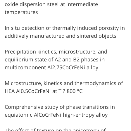
oxide dispersion steel at intermediate
temperatures
In situ detection of thermally induced porosity in
additively manufactured and sintered objects
Precipitation kinetics, microstructure, and
equilibrium state of A2 and B2 phases in
multicomponent Al2.75CoCrFeNi alloy
Microstructure, kinetics and thermodynamics of
HEA Al0.5CoCrFeNi at T ? 800 °C
Comprehensive study of phase transitions in
equiatomic AlCoCrFeNi high-entropy alloy
The effect of texture on the anisotropy of