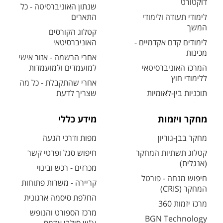
דוקטורט
שנתון האוניברסיטה - כל
לימודי תעודה ולימודי
התארים
המשך
קטלוג הקורסים
לימודים קדם אקדמיים -
האוניברסיטאי
מכינות
אחרי הרשמה - אזור אישי
המרכז האוניברסיטאי
למועמדים ולמועמדות
ללימודי חוץ
אחרי שהתקבלת - כל מה
תוכניות בין-לאומיות
שצריך לדעת
מחקר ויזמות
מידע כללי
מחקר בבן-גוריון
מפות ודרכי הגעה
קטלוג תשתיות המחקר
חיפוש סגל ופרטי קשר
(אנגלית)
מכרזים - רכש ובינוי
חיפוש מנחה - פורטל
קריירה - משרות פתוחות
המחקר (CRIS)
החלפת סיסמה ארגונית
מרכז יזמות 360
מרכז הספורט והנופש
BGN Technology