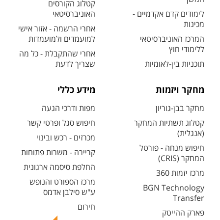
קטלוג הקורסים
לימודים קדם אקדמיים -
האוניברסיטאי
מכינות
אחרי הרשמה - אזור אישי
המרכז האוניברסיטאי
למועמדים ולמועמדות
ללימודי חוץ
אחרי שהתקבלת - כל מה
תוכניות בין-לאומיות
שצריך לדעת
מחקר ויזמות
מידע כללי
מחקר בבן-גוריון
מפות ודרכי הגעה
קטלוג תשתיות המחקר
חיפוש סגל ופרטי קשר
(אנגלית)
מכרזים - רכש ובינוי
חיפוש מנחה - פורטל
קריירה - משרות פתוחות
המחקר (CRIS)
החלפת סיסמה ארגונית
מרכז יזמות 360
מרכז הספורט והנופש
BGN Technology
ע"ש סילבן אדמס
Transfer
חירום
פארק ההייטק