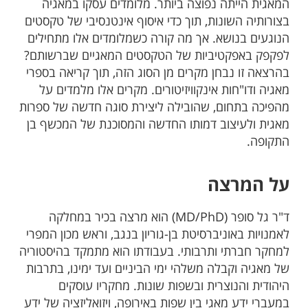
המאגית הייתה נפוצה ביותר. מלומדים עסקו במאגיה
בצורותיה השונות, תוך כדי איסוף אינטנסיבי של טקסטים
הנוגעים בנושא. אך מה קורה כשמלומדים אלו מתחילים
לפקפק באפקטיביות של הטקסטים המאגיים שברשותם?
בהרצאה זו נבחן מקרים מן הסוג הזה, תוך קריאה בספרי
מאגיה ודו"חות אינקוויזיטורים. מקרים אלו מלמדים על
מהפיכה בתחום, שהובילה ליצירת סוגה חדשה של ספרות
מאגית ולעיצוב דמותו החדשה והמסוכנת של המכשף בן
התקופה.
על המרצה
ד"ר גל סופר (MD/PhD) הוא מרצה בכיר במחלקה
לאמנויות באוניברסיטת בן-גוריון בנגב, וראש מכון המפרי
למחקר חברתי ותרבותי. בעבודתו הוא מתמקד בהיסטוריה
של מאגיה וקבלה משלהי ימי הביניים ועד ימינו, בתרבות
היהודית והנוצרית ובשפות שונות. מחקריו עוסקים
במעברי ידע מאגי בין שפות באירופה, ויזואליזציה של ידע