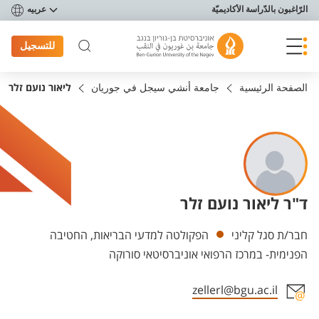
פריט נגישות
الرّاغبون بالدّراسة الأكاديميّة
عربيه
للتسجيل
الصفحة الرئيسية
جامعة أنشي سيجل في جوريان
ליאור נועם זלר
ד"ר ליאור נועם זלר
Departments
חבר/ת סגל קליני
הפקולטה למדעי הבריאות, החטיבה
הפנימית- במרכז הרפואי אוניברסיטאי סורוקה
zellerl@bgu.ac.il
Staff member contact section