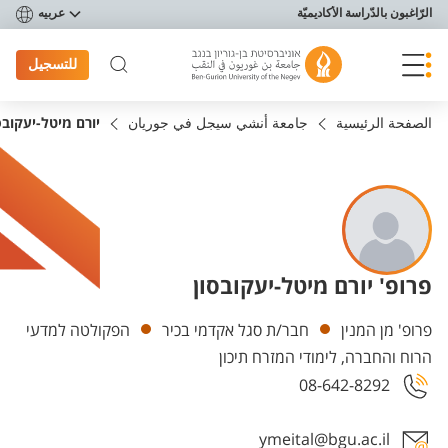
פריט נגישות
الرّاغبون بالدّراسة الأكاديميّة
عربيه
للتسجيل
الصفحة الرئيسية
جامعة أنشي سيجل في جوريان
יורם מיטל-יעקובס
פרופ' יורם מיטל-יעקובסון
Departments
פרופ' מן המנין
חבר/ת סגל אקדמי בכיר
הפקולטה למדעי
הרוח והחברה, לימודי המזרח תיכון
08-642-8292
ymeital@bgu.ac.il