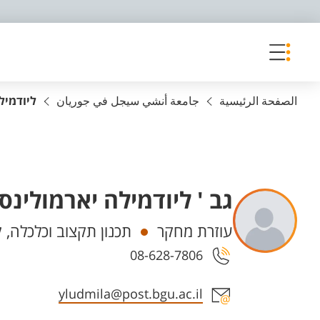
פריט נגישות
الصفحة الرئيسية
جامعة أنشي سيجل في جوريان
ליודמיל
גב ' ליודמילה יארמולינס
Departments
עוזרת מחקר
תכנון תקצוב וכלכלה, 
08-628-7806
Staff member contact section
yludmila@post.bgu.ac.il