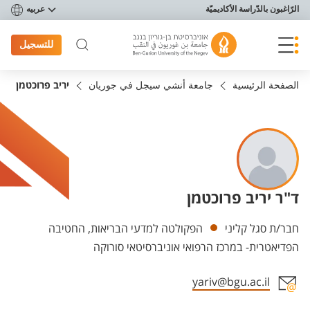
פריט נגישות
الرّاغبون بالدّراسة الأكاديميّة
عربيه
للتسجيل
الصفحة الرئيسية
جامعة أنشي سيجل في جوريان
יריב פרוכטמן
ד"ר יריב פרוכטמן
Departments
חבר/ת סגל קליני
הפקולטה למדעי הבריאות, החטיבה
הפדיאטרית- במרכז הרפואי אוניברסיטאי סורוקה
yariv@bgu.ac.il
Staff member contact section