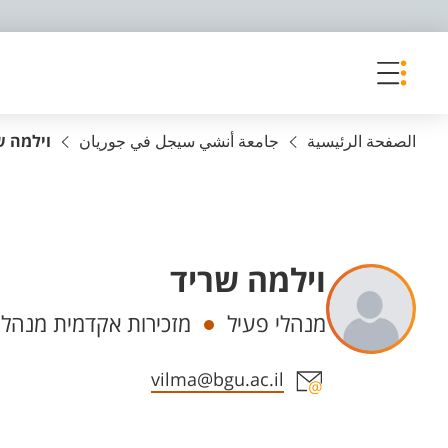
פריט נגישות
الصفحة الرئيسية
جامعة أنشي سيجل في جوريان
וילמה ש
וילמה שריד
Departments
מנהלי פעיל
מזכירות אקדמית מנהלי
Staff member contact section
vilma@bgu.ac.il