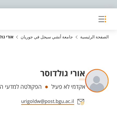
פריט נגישות
الصفحة الرئيسية
جامعة أنشي سيجل في جوريان
אורי גול
אורי גולדוסר
Departments
אקדמי לא פעיל
הפקולטה למדעי הב
Staff member contact section
urigoldw@post.bgu.ac.il