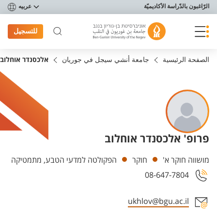
פריט נגישות
الرّاغبون بالدّراسة الأكاديميّة
عربيه
للتسجيل
الصفحة الرئيسية
جامعة أنشي سيجل في جوريان
אלכסנדר אוחלוב
פרופ' אלכסנדר אוחלוב
Departments
מושווה חוקר א'
חוקר
הפקולטה למדעי הטבע, מתמטיקה
08-647-7804
ukhlov@bgu.ac.il
Staff member contact section