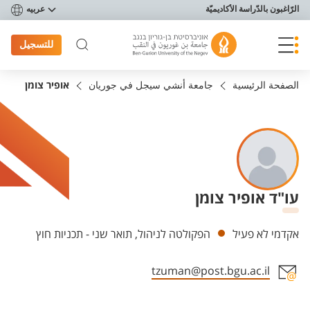
פריט נגישות
الرّاغبون بالدّراسة الأكاديميّة
عربيه
للتسجيل
الصفحة الرئيسية
جامعة أنشي سيجل في جوريان
אופיר צומן
עו"ד אופיר צומן
Departments
אקדמי לא פעיל
הפקולטה לניהול, תואר שני - תכניות חוץ
tzuman@post.bgu.ac.il
Staff member contact section