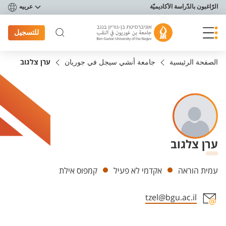
פריט נגישות
الرّاغبون بالدّراسة الأكاديميّة
عربيه
للتسجيل
الصفحة الرئيسية
جامعة أنشي سيجل في جوريان
ערן צלגוב
ערן צלגוב
Departments
עמית הוראה
אקדמי לא פעיל
קמפוס אילת
tzel@bgu.ac.il
Staff member contact section