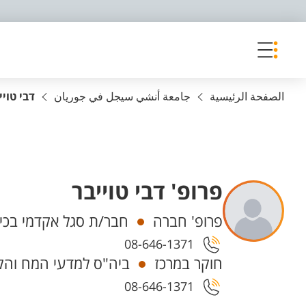
פריט נגישות
الصفحة الرئيسية
جامعة أنشي سيجل في جوريان
דבי טויי
פרופ' דבי טוייבר
Departments
פרופ' חברה
חבר/ת סגל אקדמי בכי
08-646-1371
חוקר במרכז
ביה"ס למדעי המח והקו
08-646-1371