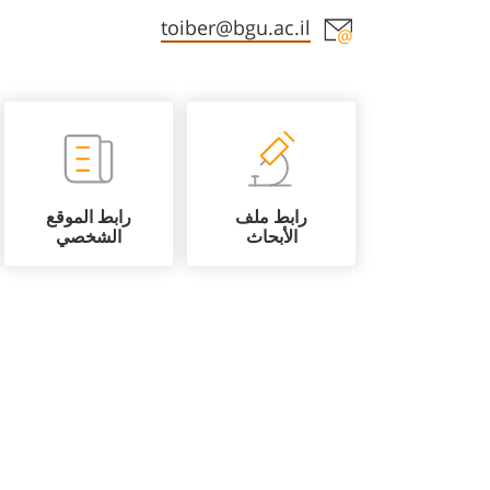
Staff member contact section
toiber@bgu.ac.il
رابط ملف
رابط الموقع
الأبحاث
الشخصي