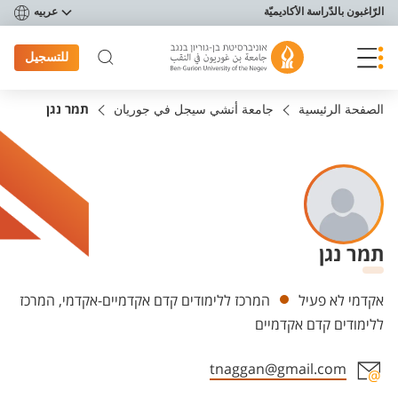
פריט נגישות
الرّاغبون بالدّراسة الأكاديميّة
عربيه
للتسجيل
الصفحة الرئيسية
جامعة أنشي سيجل في جوريان
תמר נגן
תמר נגן
Departments
אקדמי לא פעיל
המרכז ללימודים קדם אקדמיים-אקדמי, המרכז
ללימודים קדם אקדמיים
tnaggan@gmail.com
Staff member contact section