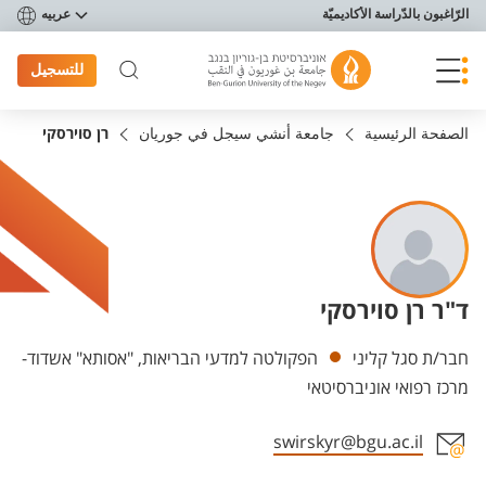
פריט נגישות
الرّاغبون بالدّراسة الأكاديميّة
عربيه
للتسجيل
الصفحة الرئيسية
جامعة أنشي سيجل في جوريان
רן סוירסקי
ד"ר רן סוירסקי
Departments
חבר/ת סגל קליני
הפקולטה למדעי הבריאות, "אסותא" אשדוד-
מרכז רפואי אוניברסיטאי
swirskyr@bgu.ac.il
Staff member contact section