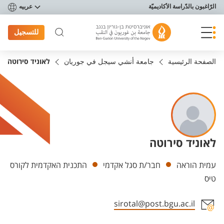
פריט נגישות
الرّاغبون بالدّراسة الأكاديميّة
عربيه
للتسجيل
الصفحة الرئيسية
جامعة أنشي سيجل في جوريان
לאוניד סירוטה
לאוניד סירוטה
Departments
עמית הוראה
חבר/ת סגל אקדמי
התכנית האקדמית לקורס
טיס
sirotal@post.bgu.ac.il
Staff member contact section