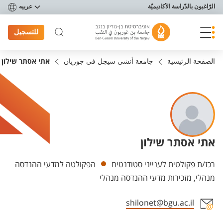
פריט נגישות
الرّاغبون بالدّراسة الأكاديميّة
عربيه
للتسجيل
الصفحة الرئيسية
جامعة أنشي سيجل في جوريان
אתי אסתר שילון
אתי אסתר שילון
Departments
רכז/ת פקולטית לענייני סטודנטים
הפקולטה למדעי ההנדסה
מנהלי, מזכירות מדעי ההנדסה מנהלי
shilonet@bgu.ac.il
Staff member contact section