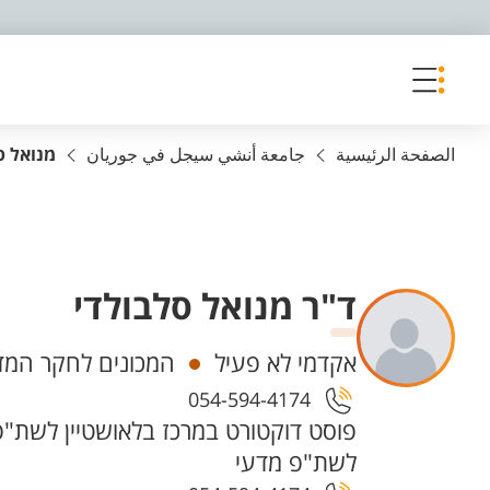
פריט נגישות
الصفحة الرئيسية
جامعة أنشي سيجل في جوريان
מנואל ס
ד"ר מנואל סלבולדי
Departments
אקדמי לא פעיל
המכונים לחקר המדב
054-594-4174
פוסט דוקטורט במרכז בלאושטיין לשת"פ
לשת"פ מדעי