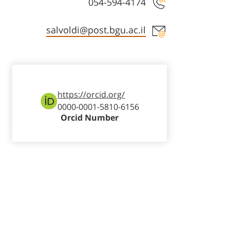
054-594-4174
Staff member contact section
salvoldi@post.bgu.ac.il
https://orcid.org/
0000-0001-5810-6156
Orcid Number