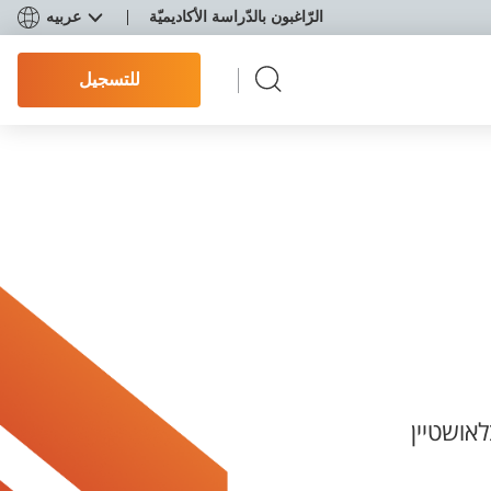
الرّاغبون بالدّراسة الأكاديميّة
عربيه
للتسجيل
אושטיין