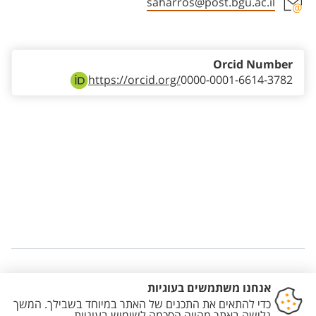
saharros@post.bgu.ac.il
Staff member contact section
Orcid Number
https://orcid.org/
0000-0001-6614-3782