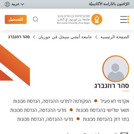
פריט נגישות
الرّاغبون بالدّراسة الأكاديميّة
عربيه
للتسجيل
الصفحة الرئيسية
جامعة أنشي سيجل في جوريان
סהר רוזנברג
סהר רוזנברג
Departments
אקדמי לא פעיל
הפקולטה למדעי ההנדסה, הנדסת מכונות
תואר שלישי בהנדסת מכונות
מדעי ההנדסה, הנדסת מכונות
בתר דוק בהנדסת מכונות
מדעי ההנדסה, הנדסת מכונות