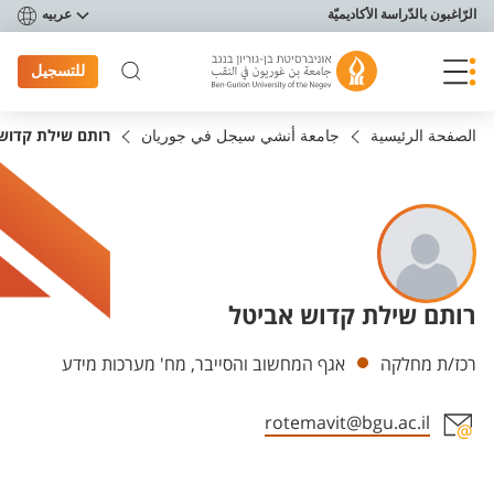
פריט נגישות
الرّاغبون بالدّراسة الأكاديميّة
عربيه
للتسجيل
الصفحة الرئيسية
جامعة أنشي سيجل في جوريان
רותם שילת קדוש
רותם שילת קדוש אביטל
Departments
רכז/ת מחלקה
אגף המחשוב והסייבר, מח' מערכות מידע
rotemavit@bgu.ac.il
Staff member contact section