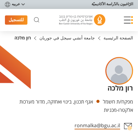
פריט נגישות
الرّاغبون بالدّراسة الأكاديميّة
عربيه
للتسجيل
الصفحة الرئيسية
جامعة أنشي سيجل في جوريان
רון מלכה
רון מלכה
Departments
מפקח/ת חשמל
אגף תכנון, בינוי ואחזקה, מדור מערכות
אלקטרו-מכניות
ronmalka@bgu.ac.il
Staff member contact section