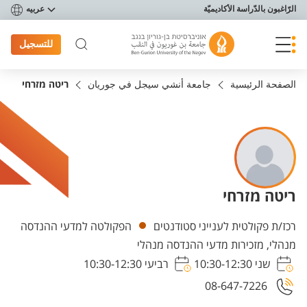
פריט נגישות
الرّاغبون بالدّراسة الأكاديميّة
عربيه
للتسجيل
الصفحة الرئيسية
جامعة أنشي سيجل في جوريان
ריטה מזרחי
ריטה מזרחי
Departments
רכז/ת פקולטית לענייני סטודנטים
הפקולטה למדעי ההנדסה
מנהלי, מזכירות מדעי ההנדסה מנהלי
שני 10:30-12:30
רביעי 10:30-12:30
08-647-7226