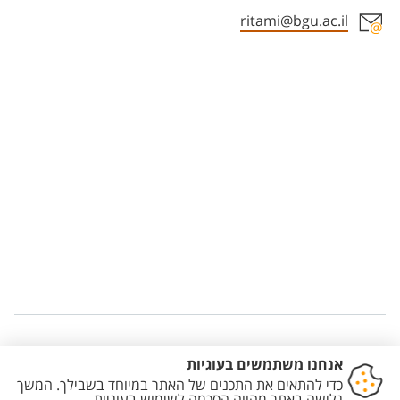
ritami@bgu.ac.il
Staff member contact section