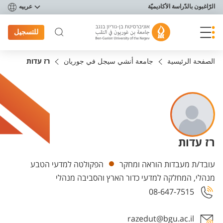
פריט נגישות
الرّاغبون بالدّراسة الأكاديميّة
عربيه
للتسجيل
الصفحة الرئيسية
جامعة أنشي سيجل في جوريان
רז עדות
רז עדות
Departments
עובד/ת מעבדות הוראה ומחקר
הפקולטה למדעי הטבע
מנהלי, המחלקה למדעי כדור הארץ והסביבה מנהלי
08-647-7515
razedut@bgu.ac.il