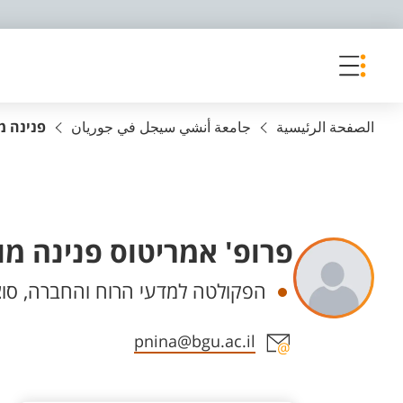
פריט נגישות
الصفحة الرئيسية
جامعة أنشي سيجل في جوريان
פנינה מ
פרופ' אמריטוס פנינה מו
Departments
הפקולטה למדעי הרוח והחברה, סוציו
Staff member contact section
pnina@bgu.ac.il