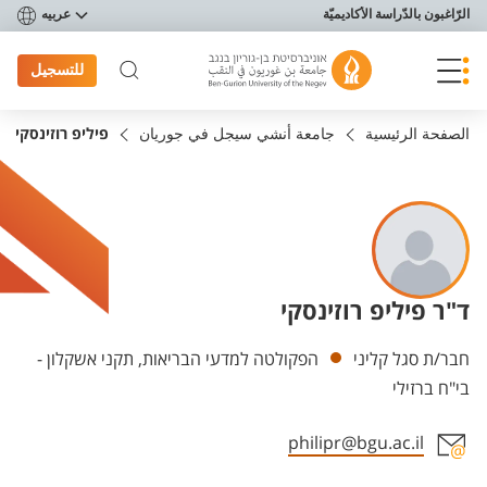
פריט נגישות
الرّاغبون بالدّراسة الأكاديميّة
عربيه
للتسجيل
الصفحة الرئيسية
جامعة أنشي سيجل في جوريان
פיליפ רוזינסקי
ד"ר פיליפ רוזינסקי
Departments
חבר/ת סגל קליני
הפקולטה למדעי הבריאות, תקני אשקלון -
בי"ח ברזילי
philipr@bgu.ac.il
Staff member contact section