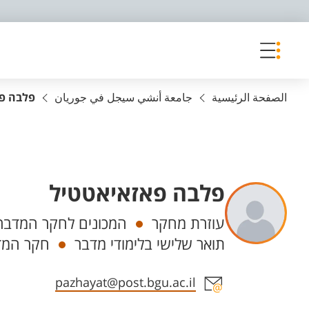
פריט נגישות
الصفحة الرئيسية
جامعة أنشي سيجل في جوريان
פלבה פא
פלבה פאזאיאטטיל
Departments
עוזרת מחקר
המכונים לחקר המדבר מ
תואר שלישי בלימודי מדבר
חקר המדב
Staff member contact section
pazhayat@post.bgu.ac.il