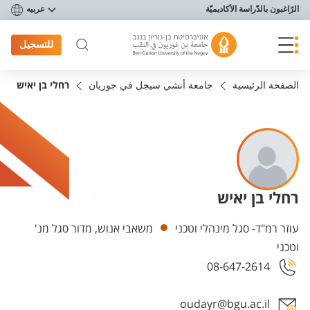
פריט נגישות
الرّاغبون بالدّراسة الأكاديميّة
عربيه
للتسجيل
الصفحة الرئيسية
جامعة أنشي سيجل في جوريان
רחלי בן יאיש
רחלי בן יאיש
Departments
עוזר רמ"ד- סגל מינהלי וטכני
משאבי אנוש, מדור סגל מנ'
וטכני
08-647-2614
oudayr@bgu.ac.il